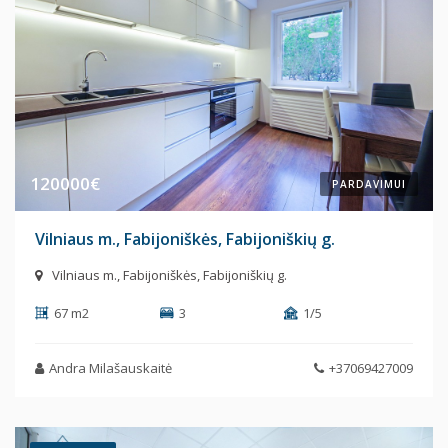
120000€
PARDAVIMUI
Vilniaus m., Fabijoniškės, Fabijoniškių g.
Vilniaus m., Fabijoniškės, Fabijoniškių g.
67 m2
3
1/5
Andra Milašauskaitė
+37069427009