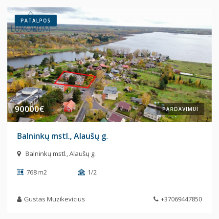
PATALPOS
90000€
PARDAVIMUI
Balninkų mstl., Alaušų g.
Balninkų mstl., Alaušų g.
768 m2
1/2
Gustas Muzikevicius
+37069447850