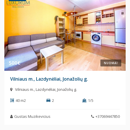
500€
NUOMAI
Vilniaus m., Lazdynėliai, Jonažolių g.
Vilniaus m., Lazdynėliai, Jonažolių g.
40 m2
2
1/5
Gustas Muzikevicius
+37069447850