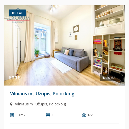
BUTAI
600€
NUOMAI
Vilniaus m., Užupis, Polocko g.
Vilniaus m., Užupis, Polocko g.
30 m2
1
1/2