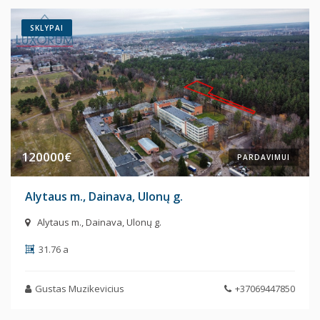
SKLYPAI
120000€
PARDAVIMUI
Alytaus m., Dainava, Ulonų g.
Alytaus m., Dainava, Ulonų g.
31.76 a
Gustas Muzikevicius
+37069447850