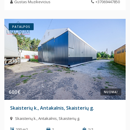
Gustas Muzikevicius
+37069447850
PATALPOS
600€
NUOMAI
Skaisterių k., Antakalnis, Skaisterių g.
Skaisterių k., Antakalnis, Skaisterių g.
200 m2
1
1/1