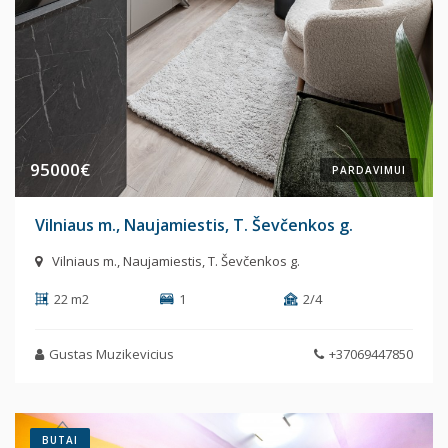
95000€
PARDAVIMUI
Vilniaus m., Naujamiestis, T. Ševčenkos g.
Vilniaus m., Naujamiestis, T. Ševčenkos g.
22 m2
1
2/4
Gustas Muzikevicius
+37069447850
BUTAI