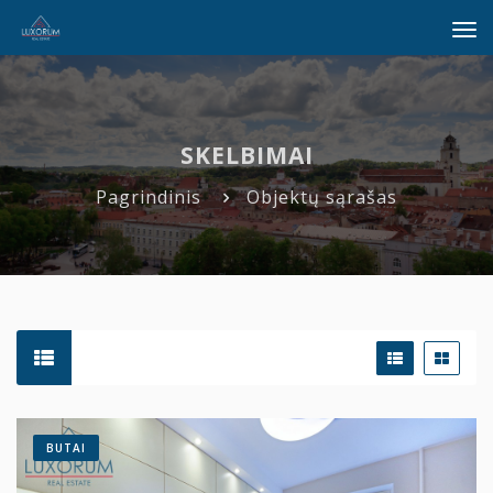
Tog
navi
SKELBIMAI
Pagrindinis
Objektų sąrašas
BUTAI