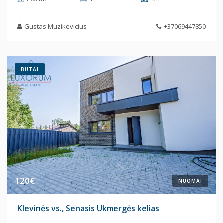
Gustas Muzikevicius
+37069447850
BUTAI
120€
NUOMAI
Klevinės vs., Senasis Ukmergės kelias