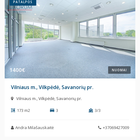
PATALPOS
1400€
NUOMAI
Vilniaus m., Vilkpėdė, Savanorių pr.
Vilniaus m., Vilkpėdė, Savanorių pr.
173 m2
3
3/3
Andra Milašauskaitė
+37069427009