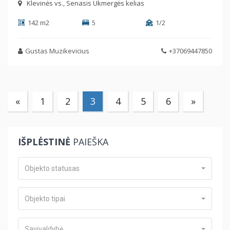
Klevinės vs., Senasis Ukmergės kelias
142 m2
5
1/2
Gustas Muzikevicius
+37069447850
«
1
2
3
4
5
6
»
IŠPLĖSTINĖ
PAIEŠKA
Objekto statusas
Objekto tipai
Savivaldybė