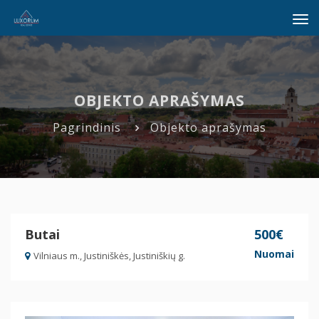
Tog
navi
OBJEKTO APRAŠYMAS
Pagrindinis
Objekto aprašymas
Butai
500€
Nuomai
Vilniaus m., Justiniškės, Justiniškių g.