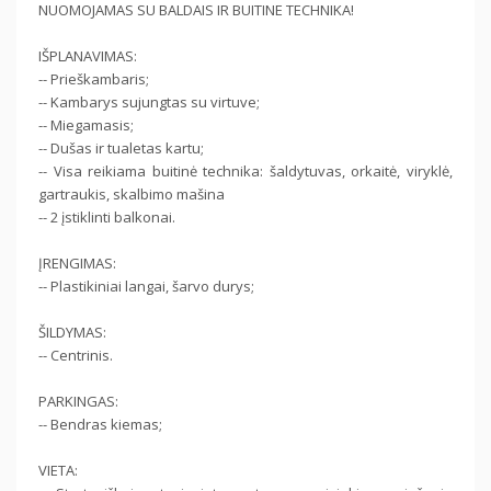
NUOMOJAMAS SU BALDAIS IR BUITINE TECHNIKA!
IŠPLANAVIMAS:
-- Prieškambaris;
-- Kambarys sujungtas su virtuve;
-- Miegamasis;
-- Dušas ir tualetas kartu;
-- Visa reikiama buitinė technika: šaldytuvas, orkaitė, viryklė,
gartraukis, skalbimo mašina
-- 2 įstiklinti balkonai.
ĮRENGIMAS:
-- Plastikiniai langai, šarvo durys;
ŠILDYMAS:
-- Centrinis.
PARKINGAS:
-- Bendras kiemas;
VIETA: