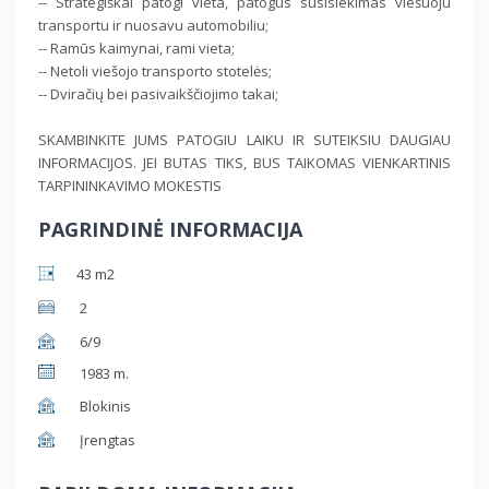
-- Strategiškai patogi vieta, patogus susisiekimas viešuoju
transportu ir nuosavu automobiliu;
-- Ramūs kaimynai, rami vieta;
-- Netoli viešojo transporto stotelės;
-- Dviračių bei pasivaikščiojimo takai;
SKAMBINKITE JUMS PATOGIU LAIKU IR SUTEIKSIU DAUGIAU
INFORMACIJOS. JEI BUTAS TIKS, BUS TAIKOMAS VIENKARTINIS
TARPININKAVIMO MOKESTIS
PAGRINDINĖ INFORMACIJA
43 m2
2
6/9
1983 m.
Blokinis
Įrengtas